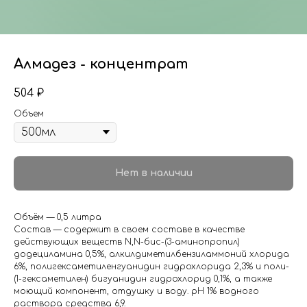
Алмадез - концентрат
504
₽
Объем
Нет в наличии
Объём — 0,5 литра
Состав — содержит в своем составе в качестве
действующих веществ N,N-бис-(3-аминопропил)
додециламина 0,5%, алкилдиметилбензиламмоний хлорида
6%, полигексаметиленгуанидин гидрохлорида 2,3% и поли-
(1-гексаметилен) бигуанидин гидрохлорид 0,1%, а также
моющий компонент, отдушку и воду. рН 1% водного
раствора средства 6,9.