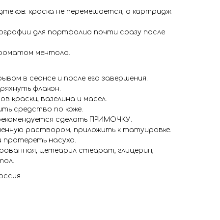
теков: краска не перемешается, а картридж
ографии для портфолио почти сразу после
роматом ментола.
ывом в сеансе и после его завершения.
ряхнуть флакон.
в краски, вазелина и масел.
ть средство по коже.
рекомендуется сделать ПРИМОЧКУ.
ченную раствором, приложить к татуировке.
и протереть насухо.
ированная, цетеарил стеарат, глицерин,
тол.
оссия