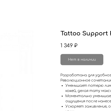
Tattoo Suppor
1 349
₽
Нет в наличии
Разработана для удобног
Революционное сочетание
Уменьшает потерю лимф
кожей, делая тату макс
Моментально уменьшае
ощущения после нанесе
Ускоряет заживление, 