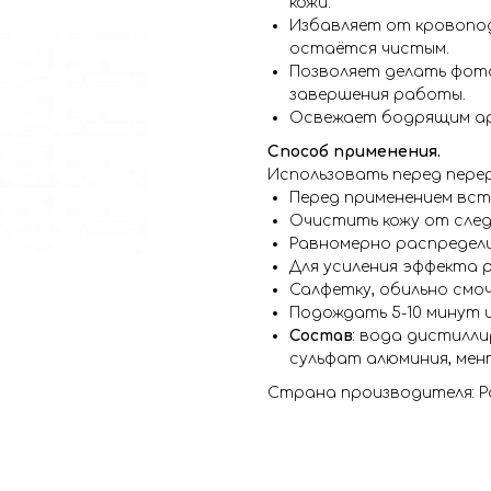
кожи.
Избавляет от кровопод
остаётся чистым.
Позволяет делать фот
завершения работы.
Освежает бодрящим а
Способ применения.
Использовать перед перер
Перед применением вст
Очистить кожу от следо
Равномерно распредели
Для усиления эффекта 
Салфетку, обильно смо
Подождать 5-10 минут 
Состав
: вода дистилл
сульфат алюминия, мен
Страна производителя: Р