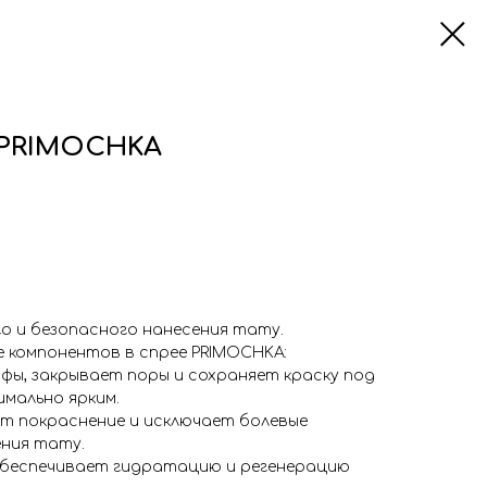
t PRIMOCHKA
о и безопасного нанесения тату.
 компонентов в спрее PRIMOCHKA:
ы, закрывает поры и сохраняет краску под
имально ярким.
т покраснение и исключает болевые
ния тату.
обеспечивает гидратацию и регенерацию