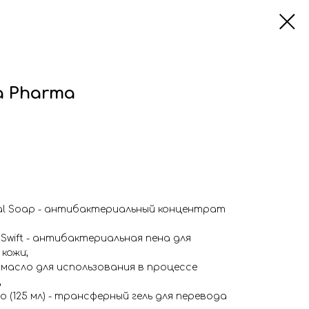
 Pharma
onal Soap - антибактериальный концентрат
 Swift - антибактериальная пена для
кожи;
 - масло для использования в процессе
;
llo (125 мл) - трансферный гель для перевода