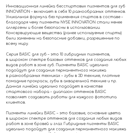
Инновационная линейка бесспиртовых пигментов для губ
INNOVATION – включает в себя 10 разнообразных оттенков.
Уникальная формула без применения спиртов в составе –
благодаря чему пигменты NYSE INNOVATION стали менее
аллергены и более безопасны в использовании.
Консервирующие вещества (ранее используемые спирты)
были заменены на безопасные добавки, разрешенные по
всему миру.
Серия BASIC для губ – это 10 гибридных пигментов,
в широком спектре базовых оттенков для создания любых
видов работ в зоне губ. Пигменты BASIC идеально
подойдут для создания перманентного макияжа
в разнообразных техниках – губы в 3D технике, плотные
помадные прокрасы, губы в акварельной технике и пр.
Данная линейка идеально подойдет в качестве
стартового набора – диапазон оттенков BASIC
позволяет создавать работы для каждого фототипа
клиентов.
Пигменты линейки BASIC – это базовые, основные цвета
в широком спектре оттенков для создания любых видов
работ в зоне бровей и глаз. Гибридные пигменты BASIC
идеально подойдут для создания перманентного макияжа