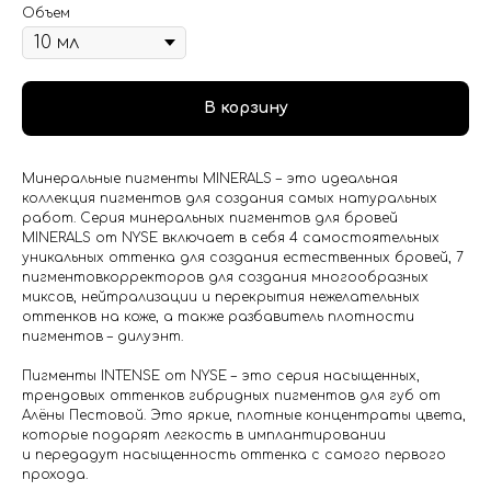
Объем
В корзину
Минеральные пигменты MINERALS – это идеальная
коллекция пигментов для создания самых натуральных
работ. Серия минеральных пигментов для бровей
MINERALS от NYSE включает в себя 4 самостоятельных
уникальных оттенка для создания естественных бровей, 7
пигментовкорректоров для создания многообразных
миксов, нейтрализации и перекрытия нежелательных
оттенков на коже, а также разбавитель плотности
пигментов – дилуэнт.
Пигменты INTENSE от NYSE – это серия насыщенных,
трендовых оттенков гибридных пигментов для губ от
Алёны Пестовой. Это яркие, плотные концентраты цвета,
которые подарят легкость в имплантировании
и передадут насыщенность оттенка с самого первого
прохода.